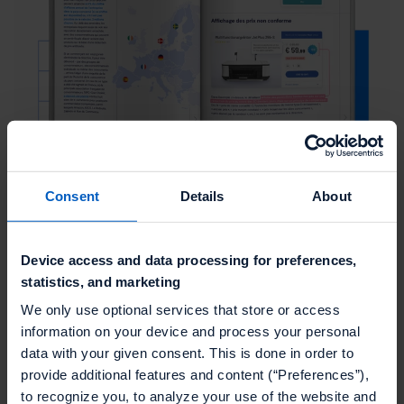
Consent
Details
About
Device access and data processing for preferences,
Téléchargez le guide pour
statistics, and marketing
We only use optional services that store or access
en savoir plus sur :
information on your device and process your personal
data with your given consent. This is done in order to
provide additional features and content (“Preferences”),
L'impact de la directive pour les professionnels
to recognize you, to analyze your use of the website and